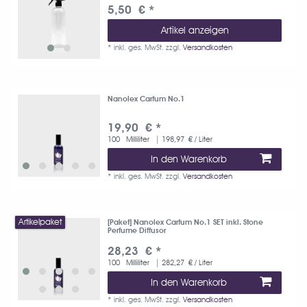
5,50 € *
Artikel anzeigen
*
inkl. ges. MwSt.
zzgl.
Versandkosten
Nanolex Carfum No.1
19,90 € *
100
Milliliter
| 198,97 € / Liter
In den Warenkorb
*
inkl. ges. MwSt.
zzgl.
Versandkosten
Artikelpaket
[Paket] Nanolex Carfum No.1 SET inkl. Stone
Perfume Diffusor
28,23 € *
100
Milliliter
| 282,27 € / Liter
In den Warenkorb
*
inkl. ges. MwSt.
zzgl.
Versandkosten