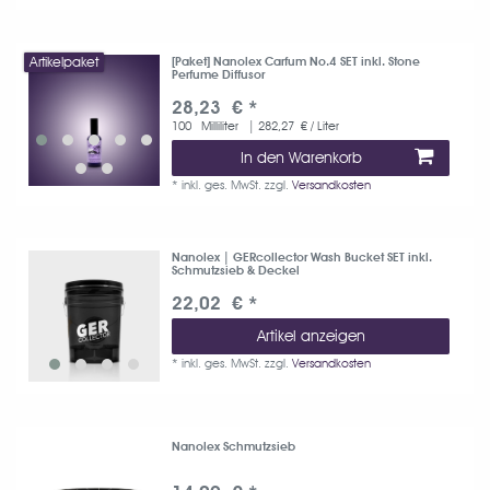
Artikelpaket
[Paket] Nanolex Carfum No.4 SET inkl. Stone
Perfume Diffusor
28,23 € *
100
Milliliter
| 282,27 € / Liter
In den Warenkorb
*
inkl. ges. MwSt.
zzgl.
Versandkosten
Nanolex | GERcollector Wash Bucket SET inkl.
Schmutzsieb & Deckel
22,02 € *
Artikel anzeigen
*
inkl. ges. MwSt.
zzgl.
Versandkosten
Nanolex Schmutzsieb