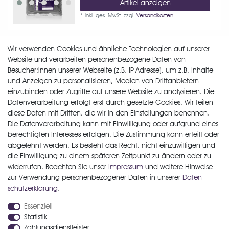
Artikel anzeigen
*
inkl. ges. MwSt.
zzgl.
Versandkosten
Wir verwenden Cookies und ähnliche Technologien auf unserer
Nanolex Finger-Waschhandschuh, Soft,
Website und verarbeiten personenbezogene Daten von
Lammwolle, Weiß
Besucher:innen unserer Webseite (z.B. IP-Adresse), um z.B. Inhalte
14,90 € *
und Anzeigen zu personalisieren, Medien von Drittanbietern
In den Warenkorb
einzubinden oder Zugriffe auf unsere Website zu analysieren. Die
Datenverarbeitung erfolgt erst durch gesetzte Cookies. Wir teilen
*
inkl. ges. MwSt.
zzgl.
Versandkosten
diese Daten mit Dritten, die wir in den Einstellungen benennen.
Die Datenverarbeitung kann mit Einwilligung oder aufgrund eines
berechtigten Interesses erfolgen. Die Zustimmung kann erteilt oder
abgelehnt werden. Es besteht das Recht, nicht einzuwilligen und
die Einwilligung zu einem späteren Zeitpunkt zu ändern oder zu
widerrufen. Beachten Sie unser
Impressum
und weitere Hinweise
zur Verwendung personenbezogener Daten in unserer
Daten­
schutz­erklärung
.
Widerrufs­recht
Widerrufs­formular
Impressum
Essenziell
Statistik
Zahlungsdienstleister