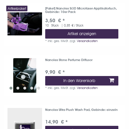
Artikelpaket
[Paket] Nanolex Si3D Microfaser-Applikatortuch
,
Gebinde: 10er Pack
3,50 € *
10
Stück
| 0,35 € / Stück
Artikel anzeigen
*
inkl. ges. MwSt.
zzgl.
Versandkosten
Nanolex Stone Perfume Diffusor
9,90 € *
In den Warenkorb
*
inkl. ges. MwSt.
zzgl.
Versandkosten
Nanolex Ultra Plush Wash Pad
, Gebinde: einzeln
14,90 € *