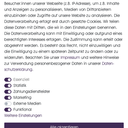
Besucher:innen unserer Webseite (z.B. IP-Adresse), um z.B. Inhalte
ab 18,90 € *
750
Milliliter
| 25,20 € / Liter
und Anzeigen zu personalisieren, Medien von Drittanbietern
einzubinden oder Zugriffe auf unsere Website zu analysieren. Die
Artikel anzeigen
Datenverarbeitung erfolgt erst durch gesetzte Cookies. Wir teilen
*
inkl. ges. MwSt.
zzgl.
Versandkosten
diese Daten mit Dritten, die wir in den Einstellungen benennen.
Die Datenverarbeitung kann mit Einwilligung oder aufgrund eines
berechtigten Interesses erfolgen. Die Zustimmung kann erteilt oder
abgelehnt werden. Es besteht das Recht, nicht einzuwilligen und
die Einwilligung zu einem späteren Zeitpunkt zu ändern oder zu
widerrufen. Beachten Sie unser
Impressum
und weitere Hinweise
zur Verwendung personenbezogener Daten in unserer
Daten­
schutz­erklärung
.
Widerrufs­recht
Widerrufs­formular
Impressum
Essenziell
Statistik
Zahlungsdienstleister
Daten­schutz­erklärung
AGB
Kontakt
Marketing
Externe Medien
Funktional
Zahlungsarten
Weitere Einstellungen
Alle akzeptieren