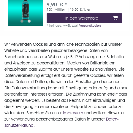
9,90 € *
750
Milliliter
| 13,20 € / Liter
In den Warenkorb
*
inkl. ges. MwSt.
zzgl.
Versandkosten
Wir verwenden Cookies und ähnliche Technologien auf unserer
GreenX Wheel & Tire Cleaner
Website und verarbeiten personenbezogene Daten von
Besucher:innen unserer Webseite (z.B. IP-Adresse), um z.B. Inhalte
ab 9,90 € *
und Anzeigen zu personalisieren, Medien von Drittanbietern
750
Milliliter
| 13,20 € / Liter
einzubinden oder Zugriffe auf unsere Website zu analysieren. Die
Artikel anzeigen
Datenverarbeitung erfolgt erst durch gesetzte Cookies. Wir teilen
*
inkl. ges. MwSt.
zzgl.
Versandkosten
diese Daten mit Dritten, die wir in den Einstellungen benennen.
Die Datenverarbeitung kann mit Einwilligung oder aufgrund eines
berechtigten Interesses erfolgen. Die Zustimmung kann erteilt oder
abgelehnt werden. Es besteht das Recht, nicht einzuwilligen und
die Einwilligung zu einem späteren Zeitpunkt zu ändern oder zu
widerrufen. Beachten Sie unser
Impressum
und weitere Hinweise
zur Verwendung personenbezogener Daten in unserer
Daten­
schutz­erklärung
.