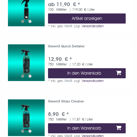
ab 11,90 € *
100
Milliliter
| 119,00 € / Liter
Artikel anzeigen
*
inkl. ges. MwSt.
zzgl.
Versandkosten
GreenX Quick Detailer
12,90 € *
750
Milliliter
| 17,20 € / Liter
In den Warenkorb
*
inkl. ges. MwSt.
zzgl.
Versandkosten
GreenX Glass Cleaner
8,90 € *
750
Milliliter
| 11,87 € / Liter
In den Warenkorb
*
inkl. ges. MwSt.
zzgl.
Versandkosten