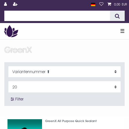
0,00 EUR
☰
GreenX
Filter
GreenX All Purpose Quick Sealant