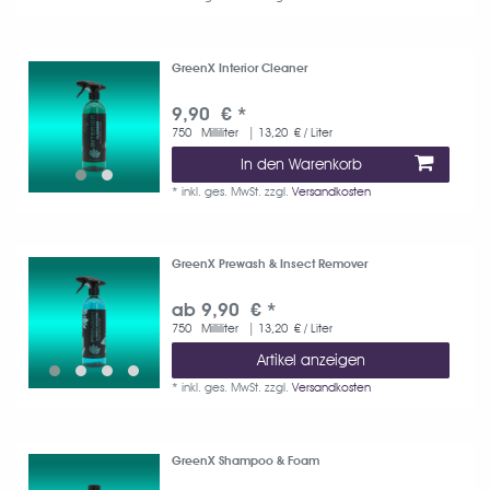
GreenX Interior Cleaner
9,90 € *
750
Milliliter
| 13,20 € / Liter
In den Warenkorb
*
inkl. ges. MwSt.
zzgl.
Versandkosten
GreenX Prewash & Insect Remover
ab 9,90 € *
750
Milliliter
| 13,20 € / Liter
Artikel anzeigen
*
inkl. ges. MwSt.
zzgl.
Versandkosten
GreenX Shampoo & Foam