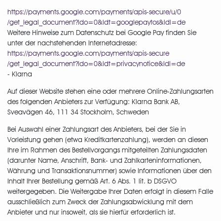
https://payments.google.com
/payments
/apis-secure
/u
/0
/get_legal_document
?ldo=0
&ldt=googlepaytos
&ldl=de
Weitere Hinweise zum Datenschutz bei Google Pay finden Sie
unter der nachstehenden Internetadresse:
https://payments.google.com
/payments
/apis-secure
/get_legal_document
?ldo=0
&ldt=privacynotice
&ldl=de
- Klarna
Auf dieser Website stehen eine oder mehrere Online-Zahlungsarten
des folgenden Anbieters zur Verfügung: Klarna Bank AB,
Sveavägen 46, 111 34 Stockholm, Schweden
Bei Auswahl einer Zahlungsart des Anbieters, bei der Sie in
Vorleistung gehen (etwa Kreditkartenzahlung), werden an diesen
Ihre im Rahmen des Bestellvorgangs mitgeteilten Zahlungsdaten
(darunter Name, Anschrift, Bank- und Zahlkarteninformationen,
Währung und Transaktionsnummer) sowie Informationen über den
Inhalt Ihrer Bestellung gemäß Art. 6 Abs. 1 lit. b DSGVO
weitergegeben. Die Weitergabe Ihrer Daten erfolgt in diesem Falle
ausschließlich zum Zweck der Zahlungsabwicklung mit dem
Anbieter und nur insoweit, als sie hierfür erforderlich ist.