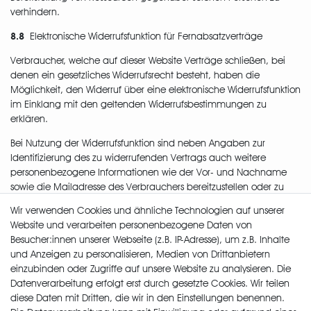
verhindern.
8.8
Elektronische Widerrufsfunktion für Fernabsatzverträge
Verbraucher, welche auf dieser Website Verträge schließen, bei
denen ein gesetzliches Widerrufsrecht besteht, haben die
Möglichkeit, den Widerruf über eine elektronische Widerrufsfunktion
im Einklang mit den geltenden Widerrufsbestimmungen zu
erklären.
Bei Nutzung der Widerrufsfunktion sind neben Angaben zur
Identifizierung des zu widerrufenden Vertrags auch weitere
personenbezogene Informationen wie der Vor- und Nachname
sowie die Mailadresse des Verbrauchers bereitzustellen oder zu
bestätigen.
Wir verwenden Cookies und ähnliche Technologien auf unserer
Website und verarbeiten personenbezogene Daten von
Die Erhebung dieser Informationen und deren Übermittlung an
Besucher:innen unserer Webseite (z.B. IP-Adresse), um z.B. Inhalte
uns erfolgt hierbei gemäß Art. 6 Abs. 1 lit. b DSGVO und nur
und Anzeigen zu personalisieren, Medien von Drittanbietern
insoweit, wie sie für die ordnungsgemäße Bearbeitung des
einzubinden oder Zugriffe auf unsere Website zu analysieren. Die
Widerrufs erforderlich sind. Ebenfalls auf Basis von Art. 6 Abs. 1 lit. b
Datenverarbeitung erfolgt erst durch gesetzte Cookies. Wir teilen
DSGVO werden die bereitgestellten personenbezogenen Daten
diese Daten mit Dritten, die wir in den Einstellungen benennen.
verwendet, um den Zugang der Widerrufserklärung per E-Mail zu