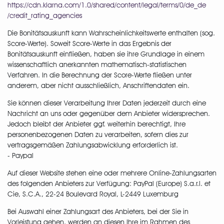
https://cdn.klarna.com
/1.0
/shared
/content
/legal
/terms
/0
/de_de
/credit_rating_agencies
Die Bonitätsauskunft kann Wahrscheinlichkeitswerte enthalten (sog.
Score-Werte). Soweit Score-Werte in das Ergebnis der
Bonitätsauskunft einfließen, haben sie ihre Grundlage in einem
wissenschaftlich anerkannten mathematisch-statistischen
Verfahren. In die Berechnung der Score-Werte fließen unter
anderem, aber nicht ausschließlich, Anschriftendaten ein.
Sie können dieser Verarbeitung Ihrer Daten jederzeit durch eine
Nachricht an uns oder gegenüber dem Anbieter widersprechen.
Jedoch bleibt der Anbieter ggf. weiterhin berechtigt, Ihre
personenbezogenen Daten zu verarbeiten, sofern dies zur
vertragsgemäßen Zahlungsabwicklung erforderlich ist.
- Paypal
Auf dieser Website stehen eine oder mehrere Online-Zahlungsarten
des folgenden Anbieters zur Verfügung: PayPal (Europe) S.a.r.l. et
Cie, S.C.A., 22-24 Boulevard Royal, L-2449 Luxemburg
Bei Auswahl einer Zahlungsart des Anbieters, bei der Sie in
Vorleistung gehen, werden an diesen Ihre im Rahmen des